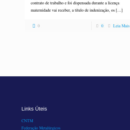
contrato de trabalho e foi dispensada durante a licença
maternidade vai receber, a título de indenização, os
[…]
0
0
Leia Mais
Links Úteis
CNTM
Federação Metalúrgicos