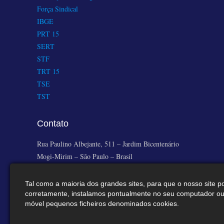
Força Sindical
IBGE
PRT 15
SERT
STF
TRT 15
TSE
TST
Contato
Rua Paulino Albejante, 511 – Jardim Bicentenário
Mogi-Mirim – São Paulo – Brasil
(19) 3862-2362 | 3549-1867 | 3862-6540 | 3805-3935
Tal como a maioria dos grandes sites, para que o nosso site p
corretamente, instalamos pontualmente no seu computador ou 
sindmetmm@hotmail.com
móvel pequenos ficheiros denominados cookies.