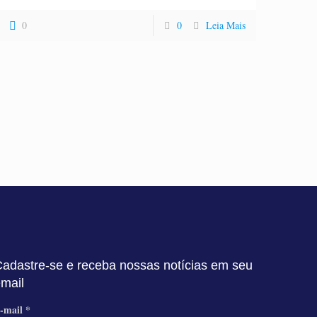
0
0
Leia Mais
adastre-se e receba nossas notícias em seu
email
-mail
*