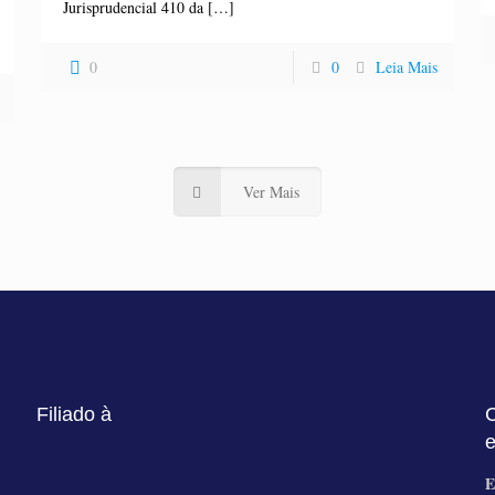
Jurisprudencial 410 da
[…]
0
0
Leia Mais
Ver Mais
Filiado à
C
E