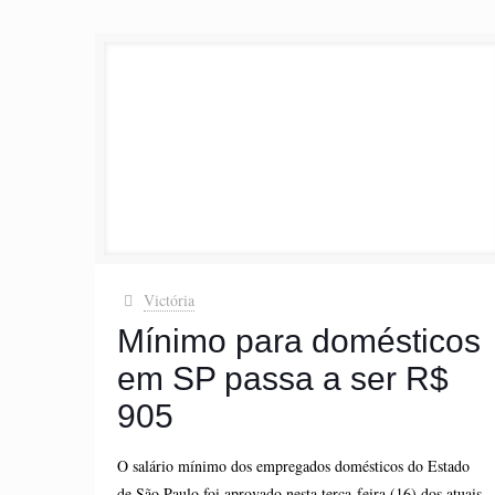
Victória
Mínimo para domésticos
em SP passa a ser R$
905
O salário mínimo dos empregados domésticos do Estado
de São Paulo foi aprovado nesta terça-feira (16) dos atuais