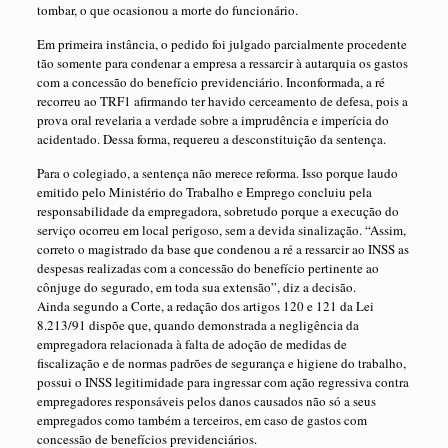
tombar, o que ocasionou a morte do funcionário.
Em primeira instância, o pedido foi julgado parcialmente procedente
tão somente para condenar a empresa a ressarcir à autarquia os gastos
com a concessão do benefício previdenciário. Inconformada, a ré
recorreu ao TRF1 afirmando ter havido cerceamento de defesa, pois a
prova oral revelaria a verdade sobre a imprudência e imperícia do
acidentado. Dessa forma, requereu a desconstituição da sentença.
Para o colegiado, a sentença não merece reforma. Isso porque laudo
emitido pelo Ministério do Trabalho e Emprego concluiu pela
responsabilidade da empregadora, sobretudo porque a execução do
serviço ocorreu em local perigoso, sem a devida sinalização. “Assim,
correto o magistrado da base que condenou a ré a ressarcir ao INSS as
despesas realizadas com a concessão do benefício pertinente ao
cônjuge do segurado, em toda sua extensão”, diz a decisão.
Ainda segundo a Corte, a redação dos artigos 120 e 121 da Lei
8.213/91 dispõe que, quando demonstrada a negligência da
empregadora relacionada à falta de adoção de medidas de
fiscalização e de normas padrões de segurança e higiene do trabalho,
possui o INSS legitimidade para ingressar com ação regressiva contra
empregadores responsáveis pelos danos causados não só a seus
empregados como também a terceiros, em caso de gastos com
concessão de benefícios previdenciários.