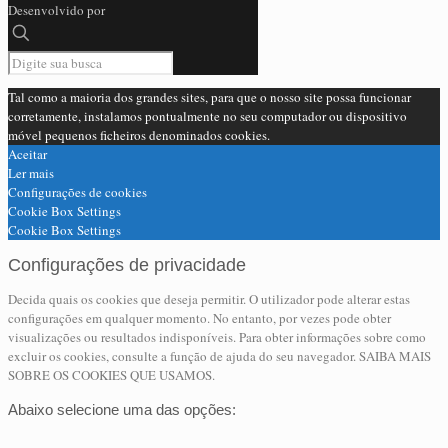
Desenvolvido por
Tal como a maioria dos grandes sites, para que o nosso site possa funcionar
corretamente, instalamos pontualmente no seu computador ou dispositivo
móvel pequenos ficheiros denominados cookies.
Aceitar
Ler mais
Configurações de cookies
Cookie Box Settings
Cookie Box Settings
Configurações de privacidade
Decida quais os cookies que deseja permitir. O utilizador pode alterar estas
configurações em qualquer momento. No entanto, por vezes pode obter
visualizações ou resultados indisponíveis. Para obter informações sobre como
excluir os cookies, consulte a função de ajuda do seu navegador. SAIBA MAIS
SOBRE OS COOKIES QUE USAMOS.
Abaixo selecione uma das opções: