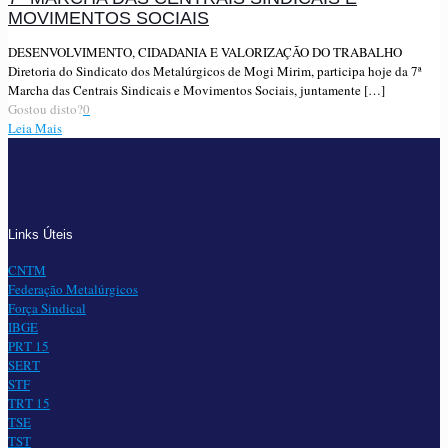
MOVIMENTOS SOCIAIS
DESENVOLVIMENTO, CIDADANIA E VALORIZAÇÃO DO TRABALHO
Diretoria do Sindicato dos Metalúrgicos de Mogi Mirim, participa hoje da 7ª
Marcha das Centrais Sindicais e Movimentos Sociais, juntamente
[…]
Gostou disto?
0
Leia Mais
Links Úteis
CNTM
Federação Metalúrgicos
Força Sindical
IBGE
PRT 15
SERT
STF
TRT 15
TSE
TST