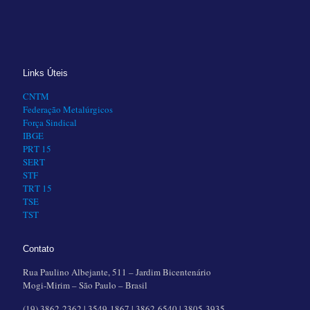
Links Úteis
CNTM
Federação Metalúrgicos
Força Sindical
IBGE
PRT 15
SERT
STF
TRT 15
TSE
TST
Contato
Rua Paulino Albejante, 511 – Jardim Bicentenário
Mogi-Mirim – São Paulo – Brasil
(19) 3862-2362 | 3549-1867 | 3862-6540 | 3805-3935