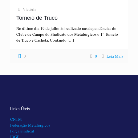
Victória
Torneio de Truco
No último dia 19 de julho foi realizado nas dependências do
Clube de Campo do Sindicato dos Metalúrgicos o 1° Torneio
de Truco e Cacheta. Contando
[…]
0
0
Leia Mais
Links Úteis
CNTM
Federação Metalúrgicos
Força Sindical
IBGE