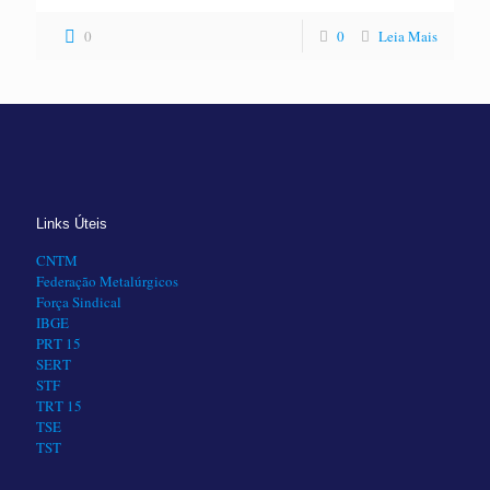
0
0
Leia Mais
Links Úteis
CNTM
Federação Metalúrgicos
Força Sindical
IBGE
PRT 15
SERT
STF
TRT 15
TSE
TST