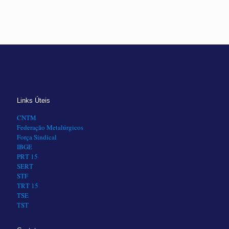
Links Úteis
CNTM
Federação Metalúrgicos
Força Sindical
IBGE
PRT 15
SERT
STF
TRT 15
TSE
TST