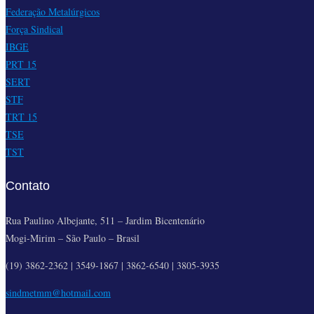
Federação Metalúrgicos
Força Sindical
IBGE
PRT 15
SERT
STF
TRT 15
TSE
TST
Contato
Rua Paulino Albejante, 511 – Jardim Bicentenário
Mogi-Mirim – São Paulo – Brasil
(19) 3862-2362 | 3549-1867 | 3862-6540 | 3805-3935
sindmetmm@hotmail.com