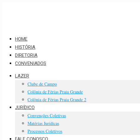
HOME
HISTÓRIA
DIRETORIA
CONVENIADOS
LAZER
Clube de Campo
Colônia de Férias Praia Grande
Colônia de Férias Praia Grande 2
JURÍDICO
Convenções Coletivas
Matérias Jurídicas
Processos Coletivos
FALE CONOSCO