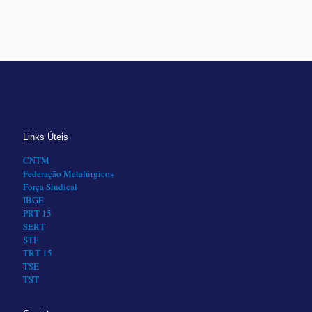
Links Úteis
CNTM
Federação Metalúrgicos
Força Sindical
IBGE
PRT 15
SERT
STF
TRT 15
TSE
TST