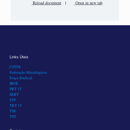
Reload document
|
Open in new tab
Links Úteis
CNTM
Federação Metalúrgicos
Força Sindical
IBGE
PRT 15
SERT
STF
TRT 15
TSE
TST